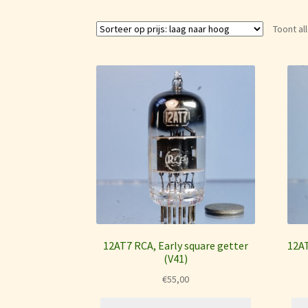
Toont al
12AT7 RCA, Early square getter
12AT
(V41)
€
55,00