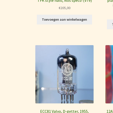
TFK style halo, Nos specs! (V79)
pla
€
205,00
Toevoegen aan winkelwagen
ECC81 Valvo, D-getter, 1955,
12A