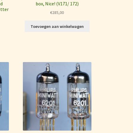
ed
box, Nice! (V171/ 172)
etter
€
285,00
Toevoegen aan winkelwagen