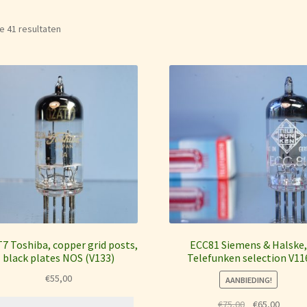
Gesorteerd
le 41 resultaten
op
prijs:
laag
naar
hoog
7 Toshiba, copper grid posts,
ECC81 Siemens & Halske
black plates NOS (V133)
Telefunken selection V11
€
55,00
AANBIEDING!
Oorspronkelij
Huidig
€
75,00
€
65,00