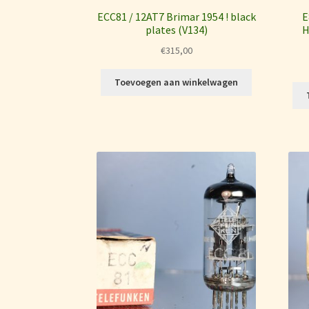
ECC81 / 12AT7 Brimar 1954 ! black
E
plates (V134)
H
€
315,00
Toevoegen aan winkelwagen