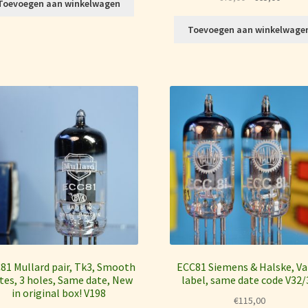
Toevoegen aan winkelwagen
prijs
prijs
was:
is:
Toevoegen aan winkelwage
€75,00.
€65,00
81 Mullard pair, Tk3, Smooth
ECC81 Siemens & Halske, Va
tes, 3 holes, Same date, New
label, same date code V32/
in original box! V198
€
115,00