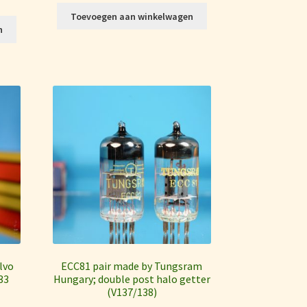
Toevoegen aan winkelwagen
n
.
lvo
ECC81 pair made by Tungsram
33
Hungary; double post halo getter
(V137/138)