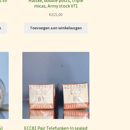
s V5
Halske, double posts, triple
micas, Army stock V71
€
215,00
n
Toevoegen aan winkelwagen
S)
ECC81 Pair Telefunken In sealed