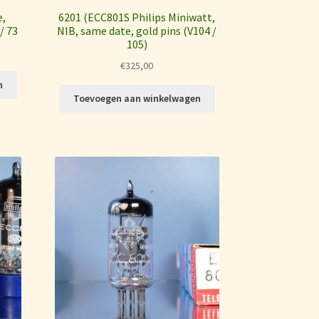
e,
6201 (ECC801S Philips Miniwatt,
/ 73
NIB, same date, gold pins (V104 /
105)
€
325,00
n
Toevoegen aan winkelwagen