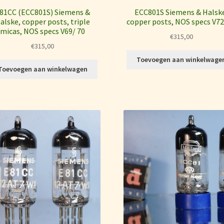
81CC (ECC801S) Siemens &
ECC801S Siemens & Halsk
alske, copper posts, triple
copper posts, NOS specs V72
micas, NOS specs V69/ 70
€
315,00
€
315,00
Toevoegen aan winkelwage
Toevoegen aan winkelwagen