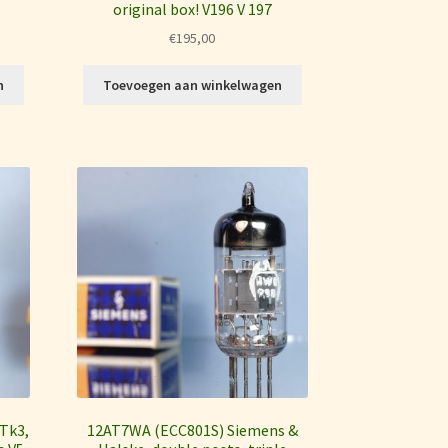
original box! V196 V 197
€
195,00
n
Toevoegen aan winkelwagen
 Tk3,
12AT7WA (ECC801S) Siemens &