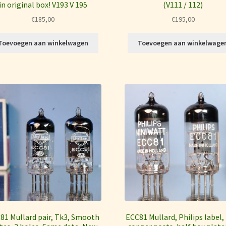
in original box! V193 V 195
(V111 / 112)
€
185,00
€
195,00
Toevoegen aan winkelwagen
Toevoegen aan winkelwage
81 Mullard pair, Tk3, Smooth
ECC81 Mullard, Philips label,