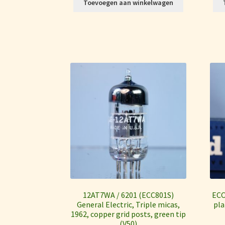
Toevoegen aan winkelwagen
12AT7WA / 6201 (ECC801S)
ECC
General Electric, Triple micas,
pla
1962, copper grid posts, green tip
(V50)