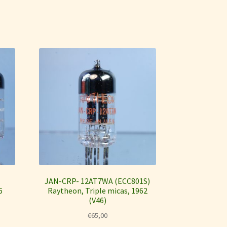
,
JAN-CRP- 12AT7WA (ECC801S)
6
Raytheon, Triple micas, 1962
(V46)
€
65,00
ke
e