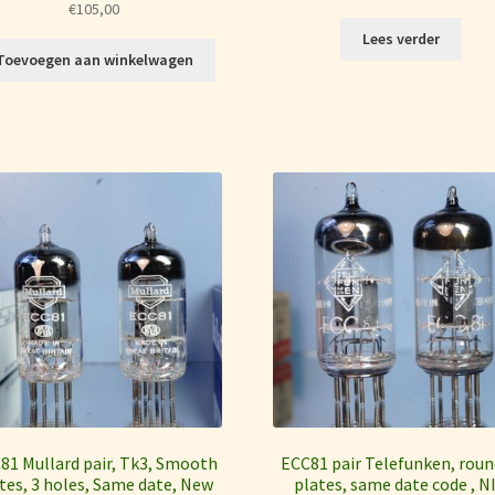
€
105,00
Lees verder
Toevoegen aan winkelwagen
81 Mullard pair, Tk3, Smooth
ECC81 pair Telefunken, rou
tes, 3 holes, Same date, New
plates, same date code , N