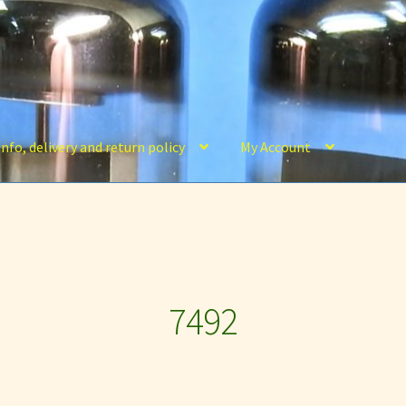
nfo, delivery and return policy
My Account
rotected Content
Registration
Shop
Sylvania Gold Brand tubes
s
Thank-You Page
Tube Testing, tube info, delivery and return poli
7492