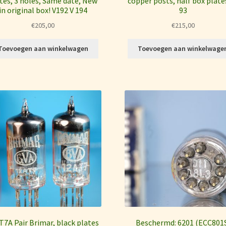
tes, 3 holes, Same date, New
copper posts, half box plate
in original box! V192 V 194
93
€
205,00
€
215,00
Toevoegen aan winkelwagen
Toevoegen aan winkelwage
T7A Pair Brimar, black plates
Beschermd: 6201 (ECC801