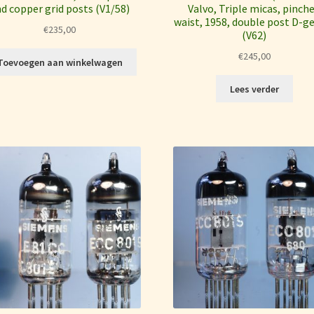
d copper grid posts (V1/58)
Valvo, Triple micas, pinch
waist, 1958, double post D-g
€
235,00
(V62)
€
245,00
Toevoegen aan winkelwagen
Lees verder