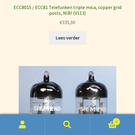
ECC801S / ECC81 Telefunken triple mica, copper grid
posts, NIB! (V113)
€
335,00
Lees verder
0
Zoeken
Zoeken