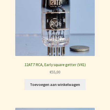
Registration
Shop
Sylvania Gold Brand tubes
Tesla Tube date codes
Test page
12AT7 RCA, Early square getter (V41)
Testimonials
€
55,00
Thank-You Page
Toevoegen aan winkelwagen
Tube Testing, tube info, delivery and return policy
Test setup ECC88, E88CC,