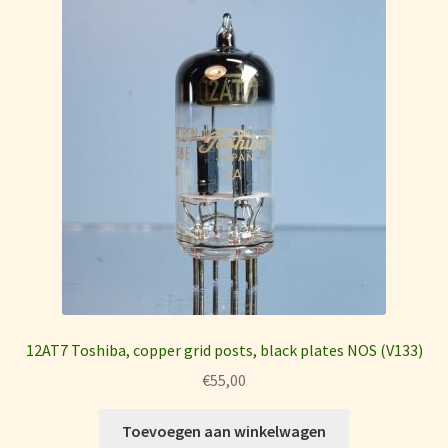
Testing ECC81 family tubes
Testing ECC82 family tubes
Testing ECC83 family tubes
Testing ECC88 family tubes
Testing power tubes
Tube Manufacturers of the past
12AT7 Toshiba, copper grid posts, black plates NOS (V133)
AEG
€
55,00
Amperex
Toevoegen aan winkelwagen