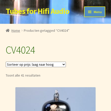
Tubes for Hifi Audio
Ga
Ga
Menu
door
naar
naar
de
Home
navigatie
inhoud
Home
Producten getagged “CV4024”
Account
CV4024
Membership List
My Account
Gesorteerd
Toont alle 41 resultaten
Cart
op
prijs:
Checkout
laag
naar
Protected Content
hoog