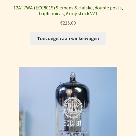
12AT7WA (ECC801S) Siemens & Halske, double posts,
triple micas, Army stock V71
€
215,00
Toevoegen aan winkelwagen