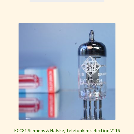
La Radiotechniques (RT)
Mullard
Tesla
Tung-Sol
Brimar
General Electric Company GEC & M-OV
Tungsram Tube Dates Codes
Philips (etceteras) date codes
ECC81 Siemens & Halske, Telefunken selection V116
Telefunken date codes